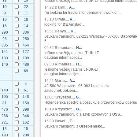
12
19
Ieškome vežėjų ratams LT-UK-LT, daugiau informacijos..
10
22
14:22
Daniil...
,
A...
I'm looking for tractors for permanent work on...
9
11
15:10
Oliwia...
,
R...
10
18
looking for
DE
Arnstad...
16
14
16:51
Denys...
,
K...
290
336
Szukam transportu 02-222 Warszaw - 67-108
Dąbrown
98
250
5...
685
464
09:32
Rimantas...
,
H...
141
127
Ieškome vežėjų ratams LT-UK-LT,
daugiau informacijos...
183
189
09:33
Rimantas...
,
H...
146
486
Ieškome vežėjų ratams LT-UK-LT,
69
daugiau informacijos...
16:41
Marta...
,
A...
4
42-580 Wojkowice - 95-083 Lutomiersk
140
61
zaladunek bokiem,...
195
148
11:06
Krzysztof...
,
G...
Holenderska spedycja poszukuje przewoźników operują
81
150
10:19
Krzysztof...
,
G...
476
398
Szukam transportu dla szyb czołowych z
OSS
...
266
346
15:39
Paweł...
,
T...
221
152
Szukam transportu z
Grzebienisko
...
13
15
193
208