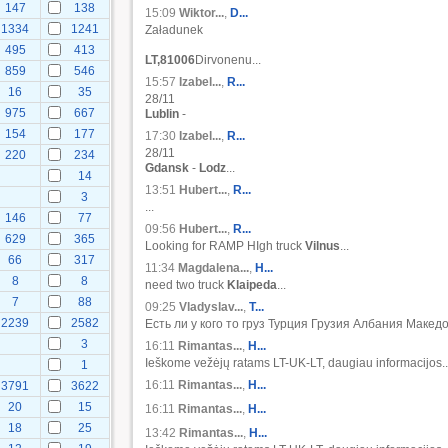
147
138
15:09
Wiktor...
,
D...
1334
1241
Załadunek
495
413
LT,81006
Dirvonenu...
859
546
15:57
Izabel...
,
R...
16
35
28/11
975
667
Lublin
-
154
177
17:30
Izabel...
,
R...
28/11
220
234
Gdansk
-
Lodz
...
14
13:51
Hubert...
,
R...
3
...
146
77
09:56
Hubert...
,
R...
629
365
Looking for RAMP HIgh truck
Vilnus
...
66
317
11:34
Magdalena...
,
H...
8
8
need two truck
Klaipeda
...
7
88
09:25
Vladyslav...
,
Т...
2239
2582
Есть ли у кого то груз Турция Грузия Албания Македо
3
16:11
Rimantas...
,
H...
Ieškome vežėjų ratams LT-UK-LT, daugiau informacijos..
1
16:11
Rimantas...
,
H...
3791
3622
20
15
16:11
Rimantas...
,
H...
18
25
13:42
Rimantas...
,
H...