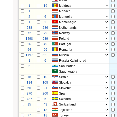
Malta
1
19
Moldova
1
Monaco
2
6
Mongolia
1
2
Montenegro
238
286
Netherlands
72
79
Norway
1498
539
Poland
26
49
Portugal
94
56
Romania
1197
621
Russia
1
6
Russia Kaliningrad
6
San Marino
Saudi Arabia
18
10
Serbia
114
108
Slovakia
66
21
Slovenia
270
200
Spain
437
251
Sweden
15
43
Switzerland
13
Tajikistan
77
18
Turkey