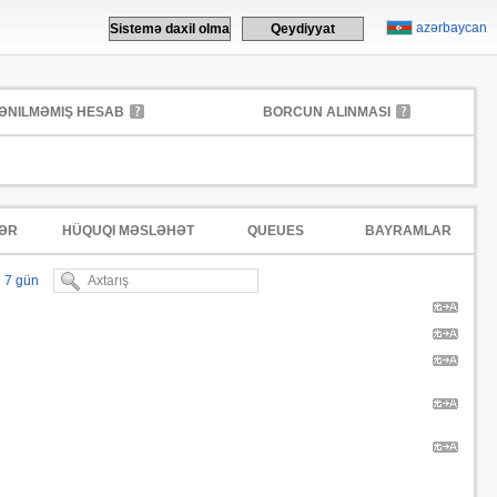
azərbaycan
Sistemə daxil olma
Qeydiyyat
ƏNILMƏMIŞ HESAB
BORCUN ALINMASI
ƏR
HÜQUQI MƏSLƏHƏT
QUEUES
BAYRAMLAR
7 gün