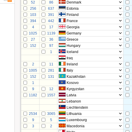
52
86
Denmark
256
637
Estonia
103
391
Finland
394
442
France
4
17
Georgia
1025
1139
Germany
27
36
Greece
152
97
Hungary
1
Iceland
Iraq
2
11
Ireland
1005
281
Italy
152
131
Kazakhstan
1
Kosovo
9
12
Kyrgyzstan
1182
1557
Latvia
Lebanon
Liechtenstein
2534
3065
Lithuania
9
5
Luxembourg
3
2
Macedonia