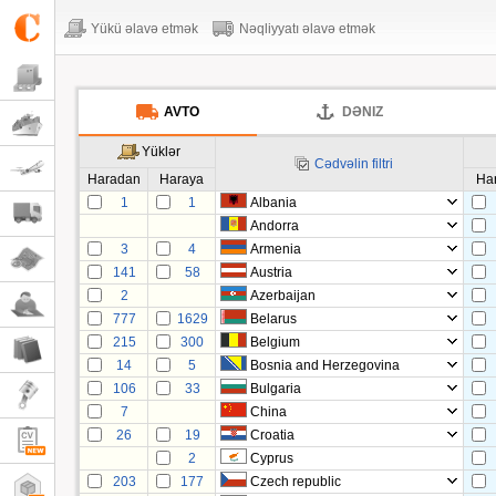
Yükü əlavə etmək
Nəqliyyatı əlavə etmək
AVTO
DƏNIZ
Yüklər
Cədvəlin filtri
Haradan
Haraya
Ha
1
1
Albania
Andorra
3
4
Armenia
141
58
Austria
2
Azerbaijan
777
1629
Belarus
215
300
Belgium
14
5
Bosnia and Herzegovina
106
33
Bulgaria
7
China
26
19
Croatia
2
Cyprus
203
177
Czech republic