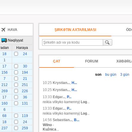
HAVA
ŞIRKƏTIN AXTARILMASI
ÖD
Nəqliyyat
radan
Haraya
18
24
1
ÇAT
FORUM
XƏBƏRL
17
30
156
194
son
bu gün
3 gün
7
21
10:25
Krystian...
,
H...
212
251
10:25
Krystian...
,
H...
269
226
13:33
Edgar...
,
P...
17
36
reikia vilkyko kamennyj
Log
...
160
131
13:33
Edgar...
,
P...
6
reikia vilkyko kamennyj
Log
...
68
119
14:56
Sebastian...
,
B...
18
24
Wilno
-
237
259
Kuźnica
...